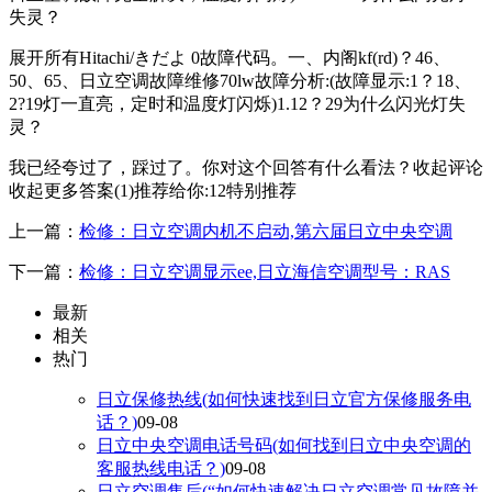
失灵？
展开所有Hitachi/きだよ 0故障代码。一、内阁kf(rd)？46、
50、65、日立空调故障维修70lw故障分析:(故障显示:1？18、
2?19灯一直亮，定时和温度灯闪烁)1.12？29为什么闪光灯失
灵？
我已经夸过了，踩过了。你对这个回答有什么看法？收起评论
收起更多答案(1)推荐给你:12特别推荐
上一篇：
检修：日立空调内机不启动,第六届日立中央空调
下一篇：
检修：日立空调显示ee,日立海信空调型号：RAS
最新
相关
热门
日立保修热线(如何快速找到日立官方保修服务电
话？)
09-08
日立中央空调电话号码(如何找到日立中央空调的
客服热线电话？)
09-08
日立空调售后(“如何快速解决日立空调常见故障并