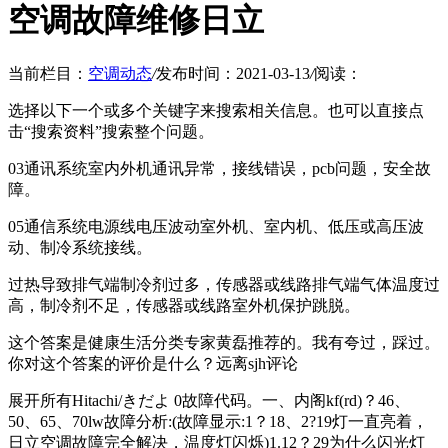
空调故障维修日立
当前栏目：
空调动态
/
发布时间：2021-03-13
/
阅读：
选择以下一个或多个关键字来搜索相关信息。也可以直接点
击“搜索资料”搜索整个问题。
03通讯系统室内外机通讯异常，接线错误，pcb问题，安全故
障。
05通信系统电源线电压波动室外机、室内机、低压或高压波
动、制冷系统接线。
过热导致排气端制冷剂过多，传感器或线路排气端气体温度过
高，制冷剂不足，传感器或线路室外机保护跳脱。
这个答案是健康生活分类专家黄磊推荐的。我有夸过，踩过。
你对这个答案的评价是什么？远离sjh评论
展开所有Hitachi/きだよ 0故障代码。一、内阁kf(rd)？46、
50、65、70lw故障分析:(故障显示:1？18、2?19灯一直亮着，
日立空调故障完全解决，温度灯闪烁)1.12？29为什么闪光灯