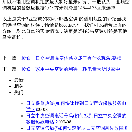
所以不能用空调机组的最大制冷量来计算。一般认为，变频空
调机组的台数应根据每平方米制冷量145—175瓦来选择。
以上是关于3匹空调的功耗和3匹空调.的适用范围的介绍当我
们选择空调的时候，恰恰是because/き，我们可以结合上面的
介绍，对比自己的实际情况，决定是选择3马空调机还是其他
马空调机。
上一篇：
检修：日立空调温度传感器坏了有什么现象,要精
下一篇：
检修：家用中央空调的利害，耗电量大所以家中
最新
相关
热门
日立保修热线(如何快速找到日立官方保修服务电
话？)
09-08
日立中央空调电话号码(如何找到日立中央空调的
客服热线电话？)
09-08
日立空调售后(“如何快速解决日立空调常见故障并